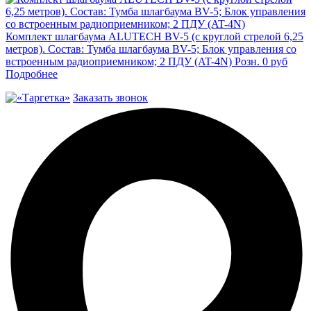
Комплект шлагбаума ALUTECH BV-5 (с круглой стрелой 6,25
метров). Состав: Тумба шлагбаума BV-5; Блок управления со
встроенным радиоприемником; 2 ПДУ (AT-4N)
Розн.
0
руб
Подробнее
Заказать звонок