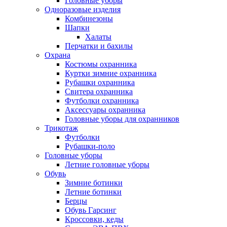
Головные уборы
Одноразовые изделия
Комбинезоны
Шапки
Халаты
Перчатки и бахилы
Охрана
Костюмы охранника
Куртки зимние охранника
Рубашки охранника
Свитера охранника
Футболки охранника
Аксессуары охранника
Головные уборы для охранников
Трикотаж
Футболки
Рубашки-поло
Головные уборы
Летние головные уборы
Обувь
Зимние ботинки
Летние ботинки
Берцы
Обувь Гарсинг
Кроссовки, кеды