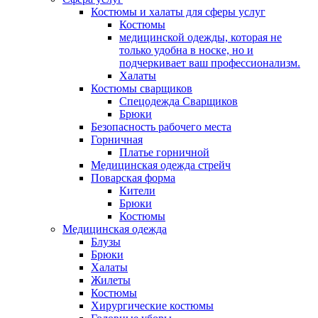
Костюмы и халаты для сферы услуг
Костюмы
медицинской одежды, которая не
только удобна в носке, но и
подчеркивает ваш профессионализм.
Халаты
Костюмы сварщиков
Спецодежда Сварщиков
Брюки
Безопасность рабочего места
Горничная
Платье горничной
Медицинская одежда стрейч
Поварская форма
Кители
Брюки
Костюмы
Медицинская одежда
Блузы
Брюки
Халаты
Жилеты
Костюмы
Хирургические костюмы