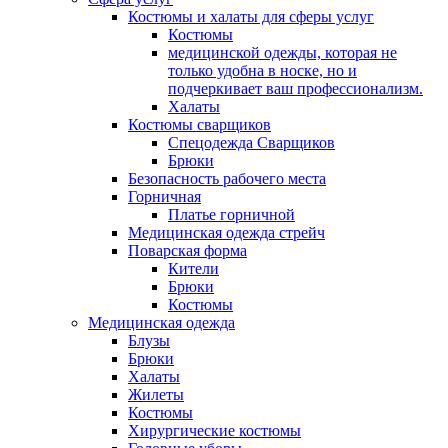
Костюмы и халаты для сферы услуг
Костюмы
медицинской одежды, которая не
только удобна в носке, но и
подчеркивает ваш профессионализм.
Халаты
Костюмы сварщиков
Спецодежда Сварщиков
Брюки
Безопасность рабочего места
Горничная
Платье горничной
Медицинская одежда стрейч
Поварская форма
Кители
Брюки
Костюмы
Медицинская одежда
Блузы
Брюки
Халаты
Жилеты
Костюмы
Хирургические костюмы