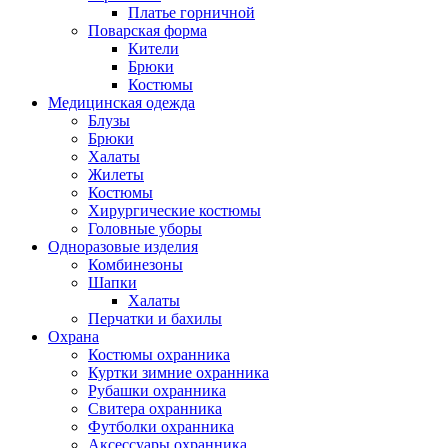
Платье горничной
Поварская форма
Кители
Брюки
Костюмы
Медицинская одежда
Блузы
Брюки
Халаты
Жилеты
Костюмы
Хирургические костюмы
Головные уборы
Одноразовые изделия
Комбинезоны
Шапки
Халаты
Перчатки и бахилы
Охрана
Костюмы охранника
Куртки зимние охранника
Рубашки охранника
Свитера охранника
Футболки охранника
Аксессуары охранника