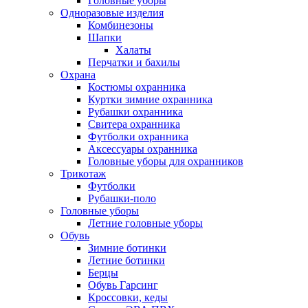
Головные уборы
Одноразовые изделия
Комбинезоны
Шапки
Халаты
Перчатки и бахилы
Охрана
Костюмы охранника
Куртки зимние охранника
Рубашки охранника
Свитера охранника
Футболки охранника
Аксессуары охранника
Головные уборы для охранников
Трикотаж
Футболки
Рубашки-поло
Головные уборы
Летние головные уборы
Обувь
Зимние ботинки
Летние ботинки
Берцы
Обувь Гарсинг
Кроссовки, кеды