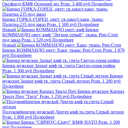
Оксфорд) КМФ Осенний лес
Розн.
3 400
руб
Подробнее
Брюки ГОРКА-ГОРЕЦ, цвет: св.хаки/т.хаки, ткань:
Палатка-235 под заказ
Розн.
1 500
руб
Подробнее
Новый
Брюки
КОММАНДО цвет: кмф "Легион серый", ткань: Рип-Стоп
под заказ
Розн.
1 520
руб
Подробнее
Новый
Брюки КОММАНДО цвет: Хаки, ткань: Рип-Стоп
Розн.
1 870
руб
Подробнее
Брюки мужские Захват кмф тк. грета Светло-серая цифра
Розн.
1 300
руб
Подробнее
Брюки
мужские Захват кмф тк. грета Серый легион
Розн.
1 200
руб
Подробнее
Брюки мужские Капрал
Твилл Пич "Тигр"
Розн.
1 250
руб
Подробнее
Полукомбинезон мужской Дрегер кмф тк.грета Серый легион
Розн.
1 890
руб
Подробнее
Брюки "СИРИУС-Скаут" КМФ НАТО
Розн.
1 200
руб
Подробнее