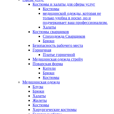
Костюмы и халаты для сферы услуг
Костюмы
медицинской одежды, которая не
только удобна в носке, но и
подчеркивает ваш профессионализм.
Халаты
Костюмы сварщиков
Спецодежда Сварщиков
Брюки
Безопасность рабочего места
Горничная
Платье горничной
Медицинская одежда стрейч
Поварская форма
Кители
Брюки
Костюмы
Медицинская одежда
Блузы
Брюки
Халаты
Жилеты
Костюмы
Хирургические костюмы