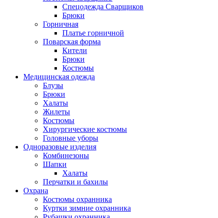
Спецодежда Сварщиков
Брюки
Горничная
Платье горничной
Поварская форма
Кители
Брюки
Костюмы
Медицинская одежда
Блузы
Брюки
Халаты
Жилеты
Костюмы
Хирургические костюмы
Головные уборы
Одноразовые изделия
Комбинезоны
Шапки
Халаты
Перчатки и бахилы
Охрана
Костюмы охранника
Куртки зимние охранника
Рубашки охранника