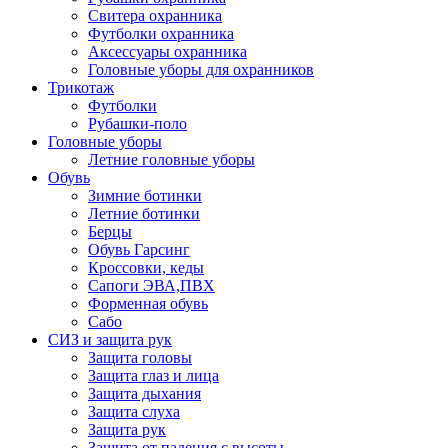
Свитера охранника
Футболки охранника
Аксессуары охранника
Головные уборы для охранников
Трикотаж
Футболки
Рубашки-поло
Головные уборы
Летние головные уборы
Обувь
Зимние ботинки
Летние ботинки
Берцы
Обувь Гарсинг
Кроссовки, кеды
Сапоги ЭВА,ПВХ
Форменная обувь
Сабо
СИЗ и защита рук
Защита головы
Защита глаз и лица
Защита дыхания
Защита слуха
Защита рук
Защита от падения с высоты