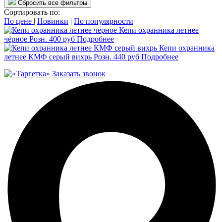
Сбросить все фильтры
Сортировать по:
По цене
|
Новинки
|
По популярности
Кепи охранника летнее
чёрное
Розн.
400
руб
Подробнее
Кепи охранника
летнее КМФ серый вихрь
Розн.
440
руб
Подробнее
Заказать звонок