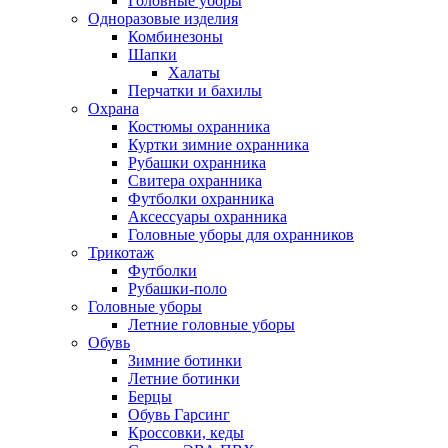
Головные уборы
Одноразовые изделия
Комбинезоны
Шапки
Халаты
Перчатки и бахилы
Охрана
Костюмы охранника
Куртки зимние охранника
Рубашки охранника
Свитера охранника
Футболки охранника
Аксессуары охранника
Головные уборы для охранников
Трикотаж
Футболки
Рубашки-поло
Головные уборы
Летние головные уборы
Обувь
Зимние ботинки
Летние ботинки
Берцы
Обувь Гарсинг
Кроссовки, кеды