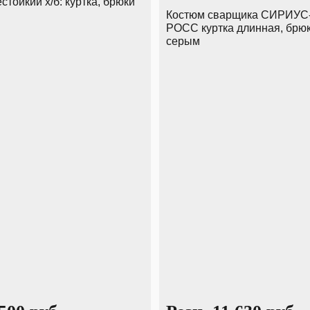
стойкий х/б: куртка, брюки
Костюм сварщика СИРИУС
РОСС куртка длинная, брюк
серым