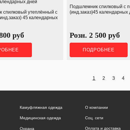
Подшлемник спилковый с 
 спилковый утеплённый с
(инд.заказ)45 календарных
инд.заказ) 45 календарных
 800
руб
Розн.
2 500
руб
РОБНЕЕ
ПОДРОБНЕЕ
1
2
3
4
Камуфляжная одежда
О компании
Соц. сети
Медицинская одежда
Оплата и доставка
Охрана