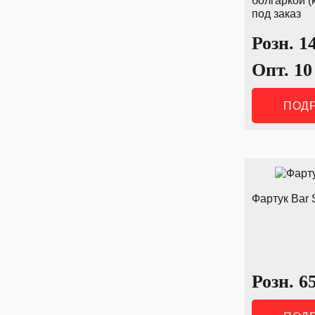
болгаркой (
под заказ
Розн.
1
Опт.
10
ПОД
Фартук Bar 
Розн.
6