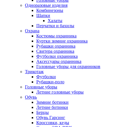
Головные уборы
Одноразовые изделия
Комбинезоны
Шапки
Халаты
Перчатки и бахилы
Охрана
Костюмы охранника
Куртки зимние охранника
Рубашки охранника
Свитера охранника
Футболки охранника
Аксессуары охранника
Головные уборы для охранников
Трикотаж
Футболки
Рубашки-поло
Головные уборы
Летние головные уборы
Обувь
Зимние ботинки
Летние ботинки
Берцы
Обувь Гарсинг
Кроссовки, кеды