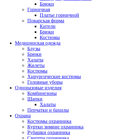
Брюки
Горничная
Платье горничной
Поварская форма
Кители
Брюки
Костюмы
Медицинская одежда
Блузы
Брюки
Халаты
Жилеты
Костюмы
Хирургические костюмы
Головные уборы
Одноразовые изделия
Комбинезоны
Шапки
Халаты
Перчатки и бахилы
Охрана
Костюмы охранника
Куртки зимние охранника
Рубашки охранника
Свитера охранника