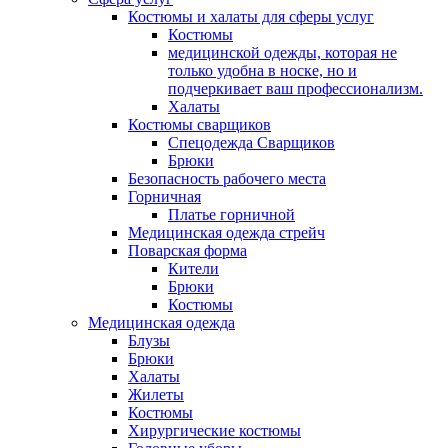
Костюмы и халаты для сферы услуг
Костюмы
медицинской одежды, которая не
только удобна в носке, но и
подчеркивает ваш профессионализм.
Халаты
Костюмы сварщиков
Спецодежда Сварщиков
Брюки
Безопасность рабочего места
Горничная
Платье горничной
Медицинская одежда стрейч
Поварская форма
Кители
Брюки
Костюмы
Медицинская одежда
Блузы
Брюки
Халаты
Жилеты
Костюмы
Хирургические костюмы