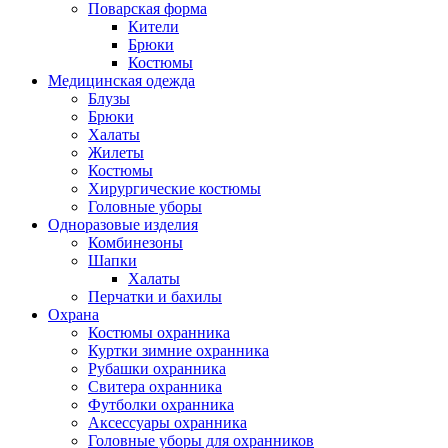
Поварская форма
Кители
Брюки
Костюмы
Медицинская одежда
Блузы
Брюки
Халаты
Жилеты
Костюмы
Хирургические костюмы
Головные уборы
Одноразовые изделия
Комбинезоны
Шапки
Халаты
Перчатки и бахилы
Охрана
Костюмы охранника
Куртки зимние охранника
Рубашки охранника
Свитера охранника
Футболки охранника
Аксессуары охранника
Головные уборы для охранников