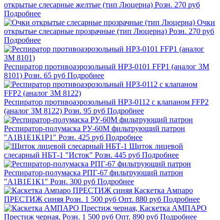
открытые слесарные желтые (тип Люцерна)
Розн.
270
руб
Подробнее
Очки
открытые слесарные прозрачные (тип Люцерна)
Розн.
270
руб
Подробнее
Респиратор противоаэрозольный НРЗ-0101 FFP1 (аналог 3М
8101)
Розн.
65
руб
Подробнее
Респиратор противоаэрозольный НРЗ-0112 с клапаном FFP2
(аналог 3М 8122)
Розн.
95
руб
Подробнее
Респиратор-полумаска РУ-60М фильтрующий патрон
"А1В1Е1К1Р1"
Розн.
425
руб
Подробнее
Щиток лицевой
слесарный НБТ-1 "Исток"
Розн.
445
руб
Подробнее
Респиратор-полумаска РПГ-67 фильтрующий патрон
"А1В1Е1К1"
Розн.
300
руб
Подробнее
Каскетка Ампаро
ПРЕСТИЖ синяя
Розн.
1 500
руб
Опт.
880
руб
Подробнее
Каскетка АМПАРО
Престиж черная,
Розн.
1 500
руб
Опт.
890
руб
Подробнее