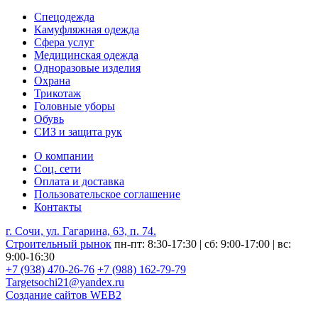
Спецодежда
Камуфляжная одежда
Сфера услуг
Медицинская одежда
Одноразовые изделия
Охрана
Трикотаж
Головные уборы
Обувь
СИЗ и защита рук
О компании
Соц. сети
Оплата и доставка
Пользовательское соглашение
Контакты
г. Сочи, ул. Гагарина, 63, п. 74.
Строительный рынок
пн-пт: 8:30-17:30 | сб: 9:00-17:00 | вс:
9:00-16:30
+7 (938) 470-26-76
+7 (988) 162-79-79
Targetsochi21@yandex.ru
Создание сайтов
WEB2