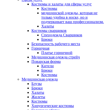
Костюмы и халаты для сферы услуг
Костюмы
медицинской одежды, которая не
только удобна в носке, но и
подчеркивает ваш профессионализм.
Халаты
Костюмы сварщиков
Спецодежда Сварщиков
Брюки
Безопасность рабочего места
Горничная
Платье горничной
Медицинская одежда стрейч
Поварская форма
Кители
Брюки
Костюмы
Медицинская одежда
Блузы
Брюки
Халаты
Жилеты
Костюмы
Хирургические костюмы