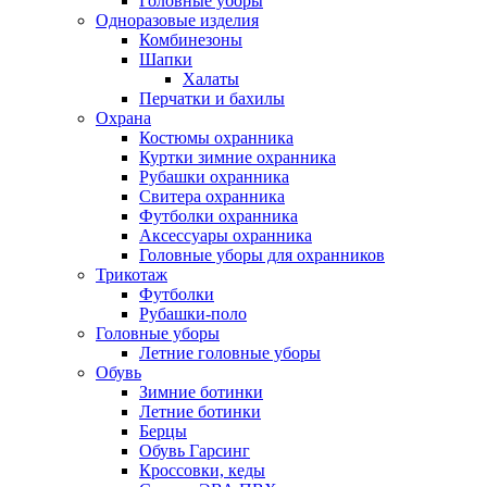
Головные уборы
Одноразовые изделия
Комбинезоны
Шапки
Халаты
Перчатки и бахилы
Охрана
Костюмы охранника
Куртки зимние охранника
Рубашки охранника
Свитера охранника
Футболки охранника
Аксессуары охранника
Головные уборы для охранников
Трикотаж
Футболки
Рубашки-поло
Головные уборы
Летние головные уборы
Обувь
Зимние ботинки
Летние ботинки
Берцы
Обувь Гарсинг
Кроссовки, кеды