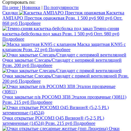
Сортировать по:
По цене
|
Новинки
|
По популярности
Скидки
Каскетка
АМПАРО Престиж оранжевая
Розн.
1 500
руб
900
руб
Опт.
868
руб
Подробнее
Темно-синяя
каскетка-бейсболка под заказ
Розн.
1 500
руб
Опт.
980
руб
Подробнее
Маска защитная KN95 с
клапаном
Розн.
22
руб
Подробнее
Очки закрытые Слесарь/Стандарт с непрямой вентиляцией
Розн.
200
руб
Подробнее
Очки закрытые Слесарь/Стандарт с прямой вентиляцией
Розн.
200
руб
Подробнее
Очки закрытые п/в РОСОМЗ ЗП8 Эталон прозрачные (30811)
Розн.
215
руб
Подробнее
Очки открытые РОСОМЗ О45 Визион® (5-2,5 PL)
затемненные (14524)
Розн.
215
руб
Подробнее
Очки