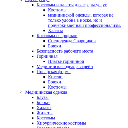
Костюмы и халаты для сферы услуг
Костюмы
медицинской одежды, которая не
только удобна в носке, но и
подчеркивает ваш профессионализм.
Халаты
Костюмы сварщиков
Спецодежда Сварщиков
Брюки
Безопасность рабочего места
Горничная
Платье горничной
Медицинская одежда стрейч
Поварская форма
Кители
Брюки
Костюмы
Медицинская одежда
Блузы
Брюки
Халаты
Жилеты
Костюмы
Хирургические костюмы