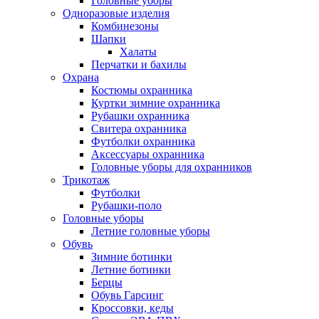
Головные уборы
Одноразовые изделия
Комбинезоны
Шапки
Халаты
Перчатки и бахилы
Охрана
Костюмы охранника
Куртки зимние охранника
Рубашки охранника
Свитера охранника
Футболки охранника
Аксессуары охранника
Головные уборы для охранников
Трикотаж
Футболки
Рубашки-поло
Головные уборы
Летние головные уборы
Обувь
Зимние ботинки
Летние ботинки
Берцы
Обувь Гарсинг
Кроссовки, кеды