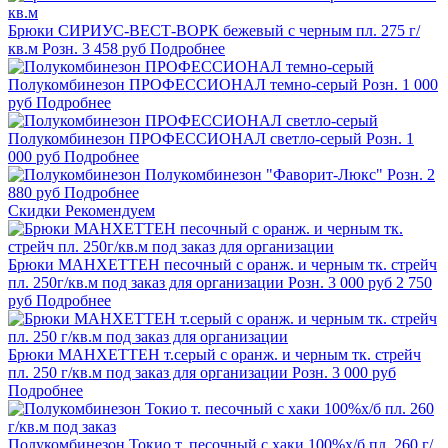
Брюки СИРИУС-ВЕСТ-ВОРК бежевый с черным пл. 275 г/
кв.м
Розн.
3 458
руб
Подробнее
Полукомбинезон ПРОФЕССИОНАЛ темно-серый
Розн.
1 000
руб
Подробнее
Полукомбинезон ПРОФЕССИОНАЛ светло-серый
Розн.
1
000
руб
Подробнее
Полукомбинезон "Фаворит-Люкс"
Розн.
2
880
руб
Подробнее
Скидки
Рекомендуем
Брюки МАНХЕТТЕН песочный с оранж. и черным тк. стрейч
пл. 250г/кв.м под заказ для организации
Розн.
3 000
руб
2 750
руб
Подробнее
Брюки МАНХЕТТЕН т.серый с оранж. и черным тк. стрейч
пл. 250 г/кв.м под заказ для организации
Розн.
3 000
руб
Подробнее
Полукомбинезон Токио т. песочный с хаки 100%х/б пл. 260 г/