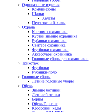
Головные уборы
Одноразовые изделия
Комбинезоны
Шапки
Халаты
Перчатки и бахилы
Охрана
Костюмы охранника
Куртки зимние охранника
Рубашки охранника
Свитера охранника
Футболки охранника
Аксессуары охранника
Головные уборы для охранников
Трикотаж
Футболки
Рубашки-поло
Головные уборы
Летние головные уборы
Обувь
Зимние ботинки
Летние ботинки
Берцы
Обувь Гарсинг
Кроссовки, кеды