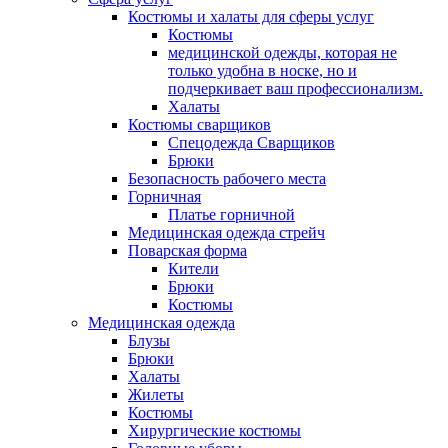
Костюмы и халаты для сферы услуг
Костюмы
медицинской одежды, которая не
только удобна в носке, но и
подчеркивает ваш профессионализм.
Халаты
Костюмы сварщиков
Спецодежда Сварщиков
Брюки
Безопасность рабочего места
Горничная
Платье горничной
Медицинская одежда стрейч
Поварская форма
Кители
Брюки
Костюмы
Медицинская одежда
Блузы
Брюки
Халаты
Жилеты
Костюмы
Хирургические костюмы