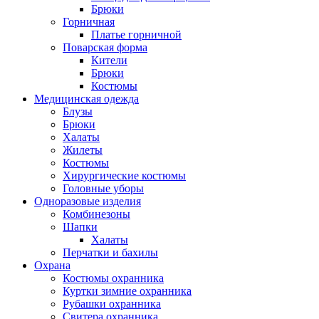
Брюки
Горничная
Платье горничной
Поварская форма
Кители
Брюки
Костюмы
Медицинская одежда
Блузы
Брюки
Халаты
Жилеты
Костюмы
Хирургические костюмы
Головные уборы
Одноразовые изделия
Комбинезоны
Шапки
Халаты
Перчатки и бахилы
Охрана
Костюмы охранника
Куртки зимние охранника
Рубашки охранника
Свитера охранника